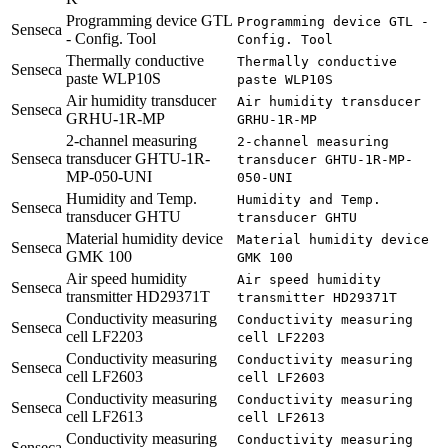
Programming device GTL
Programming device GTL -
Senseca
- Config. Tool
Config. Tool
Thermally conductive
Thermally conductive
Senseca
paste WLP10S
paste WLP10S
Air humidity transducer
Air humidity transducer
Senseca
GRHU-1R-MP
GRHU-1R-MP
2-channel measuring
2-channel measuring
Senseca
transducer GHTU-1R-
transducer GHTU-1R-MP-
MP-050-UNI
050-UNI
Humidity and Temp.
Humidity and Temp.
Senseca
transducer GHTU
transducer GHTU
Material humidity device
Material humidity device
Senseca
GMK 100
GMK 100
Air speed humidity
Air speed humidity
Senseca
transmitter HD29371T
transmitter HD29371T
Conductivity measuring
Conductivity measuring
Senseca
cell LF2203
cell LF2203
Conductivity measuring
Conductivity measuring
Senseca
cell LF2603
cell LF2603
Conductivity measuring
Conductivity measuring
Senseca
cell LF2613
cell LF2613
Conductivity measuring
Conductivity measuring
Senseca