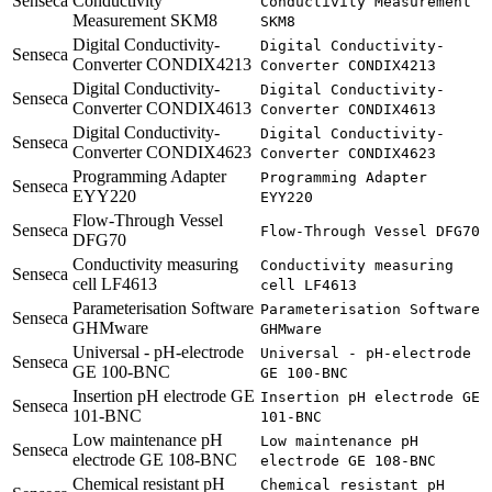
Senseca
Conductivity
Conductivity Measurement
Measurement SKM8
SKM8
Digital Conductivity-
Digital Conductivity-
Senseca
Converter CONDIX4213
Converter CONDIX4213
Digital Conductivity-
Digital Conductivity-
Senseca
Converter CONDIX4613
Converter CONDIX4613
Digital Conductivity-
Digital Conductivity-
Senseca
Converter CONDIX4623
Converter CONDIX4623
Programming Adapter
Programming Adapter
Senseca
EYY220
EYY220
Flow-Through Vessel
Senseca
Flow-Through Vessel DFG70
DFG70
Conductivity measuring
Conductivity measuring
Senseca
cell LF4613
cell LF4613
Parameterisation Software
Parameterisation Software
Senseca
GHMware
GHMware
Universal - pH-electrode
Universal - pH-electrode
Senseca
GE 100-BNC
GE 100-BNC
Insertion pH electrode GE
Insertion pH electrode GE
Senseca
101-BNC
101-BNC
Low maintenance pH
Low maintenance pH
Senseca
electrode GE 108-BNC
electrode GE 108-BNC
Chemical resistant pH
Chemical resistant pH