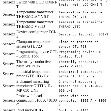
Temperature Transmitter /
Senseca
Switch with LCD OMNI-
Switch with LCD OMNI-T
T
Temperature transmitter
Temperature transmitter
Senseca
THERMO â€“ VST
THERMO â€“ VST
Temperature transmitter
Temperature transmitter
Senseca
THERMO VSTD
THERMO VSTD
Device configurator ECI-
Senseca
Device configurator ECI-3
3
Clamp-on temperature
Clamp-on temperature
Senseca
sensor GTL 723
sensor GTL 723
Programming device GTL
Programming device GTL -
Senseca
- Config. Tool
Config. Tool
Thermally conductive
Thermally conductive
Senseca
paste WLP10S
paste WLP10S
Industrial temperature
Industrial temperature
Senseca
probe GTF 103 - Ex
probe GTF 103 - Ex
2-channel measuring
2-channel measuring
Senseca
transducer GHTU-1R-
transducer GHTU-1R-MP-
MP-050-UNI
050-UNI
Probe with head
Probe with head
Senseca
connection 8100 A / 8100
connection 8100 A / 8100
C
C
Senseca
Duct probe 8105
Duct probe 8105