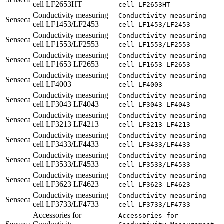
cell LF2653HT
cell LF2653HT
Conductivity measuring
Conductivity measuring
Senseca
cell LF1453/LF2453
cell LF1453/LF2453
Conductivity measuring
Conductivity measuring
Senseca
cell LF1553/LF2553
cell LF1553/LF2553
Conductivity measuring
Conductivity measuring
Senseca
cell LF1653 LF2653
cell LF1653 LF2653
Conductivity measuring
Conductivity measuring
Senseca
cell LF4003
cell LF4003
Conductivity measuring
Conductivity measuring
Senseca
cell LF3043 LF4043
cell LF3043 LF4043
Conductivity measuring
Conductivity measuring
Senseca
cell LF3213 LF4213
cell LF3213 LF4213
Conductivity measuring
Conductivity measuring
Senseca
cell LF3433/LF4433
cell LF3433/LF4433
Conductivity measuring
Conductivity measuring
Senseca
cell LF3533/LF4533
cell LF3533/LF4533
Conductivity measuring
Conductivity measuring
Senseca
cell LF3623 LF4623
cell LF3623 LF4623
Conductivity measuring
Conductivity measuring
Senseca
cell LF3733/LF4733
cell LF3733/LF4733
Accessories for
Accessories for