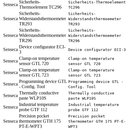
Sicherheits-
Sicherheits-Thermoelement
Senseca
Thermoelement TC296
TC296
Sicherheits-
Sicherheits-
Senseca
Widerstandsthermoemeter
Widerstandsthermoemeter
TR293
TR293
Sicherheits-
Sicherheits-
Senseca
Widerstandsthermoemeter
Widerstandsthermoemeter
TR296
TR296
Device configurator ECI-
Senseca
Device configurator ECI-3
3
Clamp-on temperature
Clamp-on temperature
Senseca
sensor GTL 720
sensor GTL 720
Clamp-on temperature
Clamp-on temperature
Senseca
sensor GTL 723
sensor GTL 723
Programming device GTL
Programming device GTL -
Senseca
- Config. Tool
Config. Tool
Thermally conductive
Thermally conductive
Senseca
paste WLP10S
paste WLP10S
Industrial temperature
Industrial temperature
Senseca
probe GTF 112
probe GTF 112
Precision pocket
Precision pocket
Senseca
thermometer GTH 175
thermometer GTH 175 PT-E-
PT-E-WPT3
WPT3