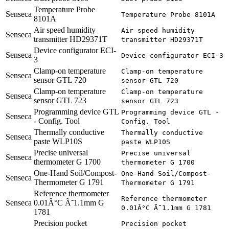
Temperature Probe
Senseca
Temperature Probe 8101A
8101A
Air speed humidity
Air speed humidity
Senseca
transmitter HD29371T
transmitter HD29371T
Device configurator ECI-
Senseca
Device configurator ECI-3
3
Clamp-on temperature
Clamp-on temperature
Senseca
sensor GTL 720
sensor GTL 720
Clamp-on temperature
Clamp-on temperature
Senseca
sensor GTL 723
sensor GTL 723
Programming device GTL
Programming device GTL -
Senseca
- Config. Tool
Config. Tool
Thermally conductive
Thermally conductive
Senseca
paste WLP10S
paste WLP10S
Precise universal
Precise universal
Senseca
thermometer G 1700
thermometer G 1700
One-Hand Soil/Compost-
One-Hand Soil/Compost-
Senseca
Thermometer G 1791
Thermometer G 1791
Reference thermometer
Reference thermometer
Senseca
0.01Â°C Ã˜1.1mm G
0.01Â°C Ã˜1.1mm G 1781
1781
Precision pocket
Precision pocket